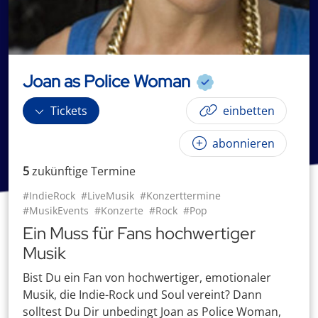
Joan as Police Woman
Tickets
einbetten
abonnieren
5
zukünftige
Termin
e
#IndieRock
#LiveMusik
#Konzerttermine
#MusikEvents
#Konzerte
#Rock
#Pop
Ein Muss für Fans hochwertiger
Musik
Bist Du ein Fan von hochwertiger, emotionaler
Musik, die Indie-Rock und Soul vereint? Dann
solltest Du Dir unbedingt Joan as Police Woman,