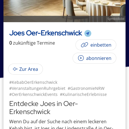
Symbolbild
Joes Oer-Erkenschwick
0
zukünftige
Termin
e
einbetten
abonnieren
Zur Area
#KebabOerErkenschwick
#VeranstaltungenRuhrgebiet
#GastronomieNRW
#OerErkenschwickEvents
#KulinarischeErlebnisse
Entdecke Joes in Oer-
Erkenschwick
Wenn Du auf der Suche nach einem leckeren
Kebab bist, ist Joes in der Lindenstraße 4 in Oer-