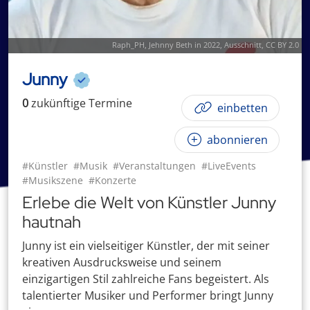
Raph_PH
,
Jehnny Beth in 2022
, Ausschnitt,
CC BY 2.0
Junny
0
zukünftige
Termin
e
einbetten
abonnieren
#Künstler
#Musik
#Veranstaltungen
#LiveEvents
#Musikszene
#Konzerte
Erlebe die Welt von Künstler Junny
hautnah
Junny ist ein vielseitiger Künstler, der mit seiner
kreativen Ausdrucksweise und seinem
einzigartigen Stil zahlreiche Fans begeistert. Als
talentierter Musiker und Performer bringt Junny