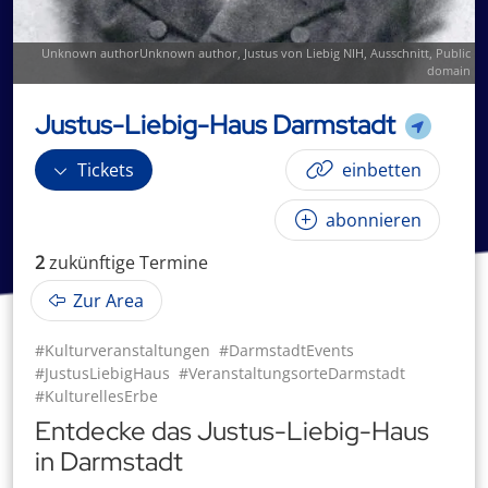
Unknown author
Unknown author
,
Justus von Liebig NIH
, Ausschnitt, Public
domain
Justus-Liebig-Haus Darmstadt
Tickets
einbetten
abonnieren
2
zukünftige
Termin
e
Zur Area
#Kulturveranstaltungen
#DarmstadtEvents
#JustusLiebigHaus
#VeranstaltungsorteDarmstadt
#KulturellesErbe
Entdecke das Justus-Liebig-Haus
in Darmstadt