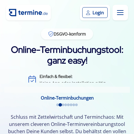
Login
DSGVO-konform
Online-Terminbuchungstool:
ganz easy!
Effizient & zeitsparend:
Weniger Leerlauf durch Terminausfälle
Einfach & flexibel:
Keine App oder Installation nötig
Kundenbindung:
Durch einfache Terminvereinbarung
Online-Terminbuchungen
Kalenderintegration:
Termine per Klick in den Smartphone-Kalender
Schluss mit Zettelwirtschaft und Terminchaos: Mit
unserem cleveren Online-Terminvereinbarungstool
buchen Deine Kunden selbst. Du behältst den vollen