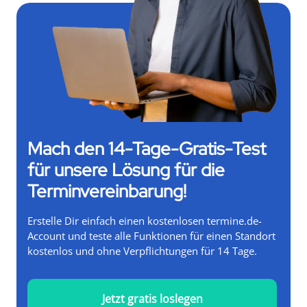
Mach den 14-Tage-Gratis-Test
für unsere Lösung für die
Terminvereinbarung!
Erstelle Dir einfach einen kostenlosen termine.de-
Account und teste alle Funktionen für einen Standort
kostenlos und ohne Verpflichtungen für 14 Tage.
Jetzt gratis loslegen