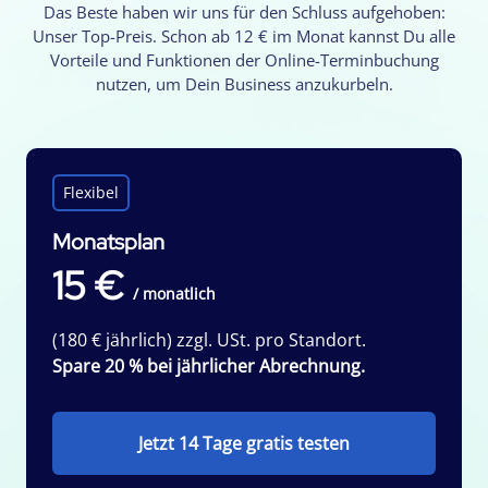
Das Beste haben wir uns für den Schluss aufgehoben:
Unser Top-Preis. Schon ab 12 € im Monat kannst Du alle
Vorteile und Funktionen der Online-Terminbuchung
nutzen, um Dein Business anzukurbeln.
Flexibel
Monatsplan
15 €
/ monatlich
(180 € jährlich) zzgl. USt. pro Standort.
Spare 20 % bei jährlicher Abrechnung.
Jetzt 14 Tage gratis testen