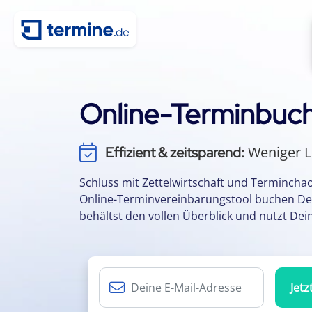
Online-Terminbuch
Weniger L
Effizient & zeitsparend:
Keine App oder 
Einfach & flexibel:
Schluss mit Zettelwirtschaft und Termincha
Durch einfache
Kundenbindung:
Online-Terminvereinbarungstool buchen De
behältst den vollen Überblick und nutzt Deine
Termine per 
Kalenderintegration:
Jetz