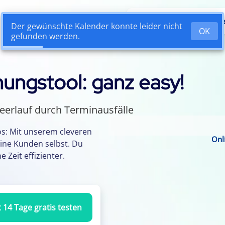
Vorteile
So funktionie
ungstool: ganz easy!
eerlauf durch Terminausfälle
Installation nötig
os: Mit unserem cleveren
 Terminvereinbarung
Onl
ine Kunden selbst. Du
 Zeit effizienter.
Klick in den Smartphone-Kalender
t 14 Tage gratis testen