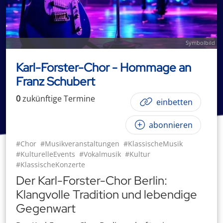
Symbolbild
Karl-Forster-Chor - Hommage an
Franz Schubert
0
zukünftige
Termin
e
einbetten
abonnieren
#Chor
#Musikveranstaltungen
#KlassischeMusik
#KulturelleEvents
#Vokalmusik
#Kultur
#KlassischeKonzerte
Der Karl-Forster-Chor Berlin:
Klangvolle Tradition und lebendige
Gegenwart