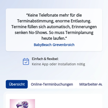
“Keine Telefonate mehr für die
Terminabstimmung, enorme Entlastung.
Termine füllen sich automatisch, Erinnerungen
senken No-Shows. So muss Terminplanung
Effizient & zeitsparend:
heute laufen.“
Weniger Leerlauf durch Terminausfälle
BabyBeach Grevenbroich
Einfach & flexibel:
Keine App oder Installation nötig
Kundenbindung:
Durch einfache Terminvereinbarung
Kalenderintegration:
Termine per Klick in den Smartphone-Kalender
Übersicht
Online-Terminbuchungen
Mitarbeiter-Ausw