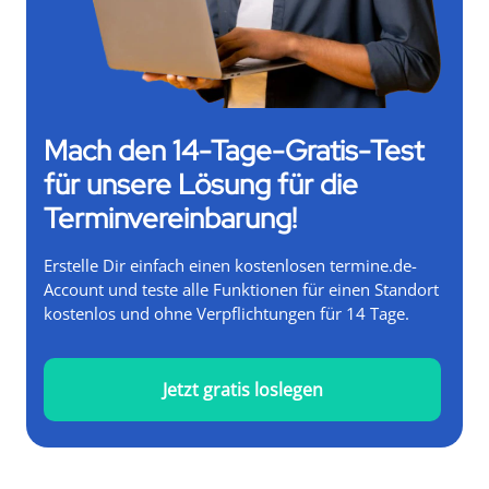
Mach den 14-Tage-Gratis-Test
für unsere Lösung für die
Terminvereinbarung!
Erstelle Dir einfach einen kostenlosen termine.de-
Account und teste alle Funktionen für einen Standort
kostenlos und ohne Verpflichtungen für 14 Tage.
Jetzt gratis loslegen