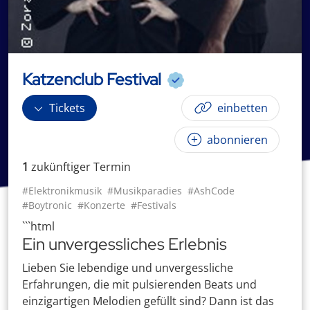
Katzenclub Festival
Tickets
einbetten
abonnieren
1
zukünftige
r
Termin
#Elektronikmusik
#Musikparadies
#AshCode
#Boytronic
#Konzerte
#Festivals
```html
Ein unvergessliches Erlebnis
Lieben Sie lebendige und unvergessliche
Erfahrungen, die mit pulsierenden Beats und
einzigartigen Melodien gefüllt sind? Dann ist das