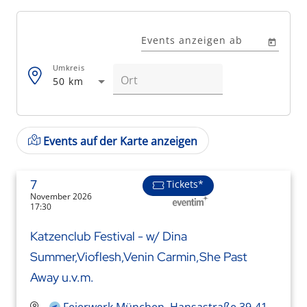
Events anzeigen ab
Umkreis
50 km
Events auf der Karte anzeigen
7
Tickets*
November 2026
17:30
Katzenclub Festival - w/ Dina
Summer,Vioflesh,Venin Carmin,She Past
Away u.v.m.
Feierwerk München, Hansastraße 39-41,