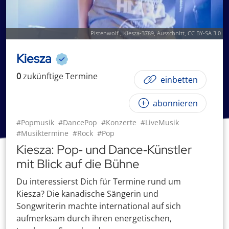
Pistenwolf
,
Kiesza-3789
, Ausschnitt,
CC BY-SA 3.0
Kiesza
0
zukünftige
Termin
e
einbetten
abonnieren
#Popmusik
#DancePop
#Konzerte
#LiveMusik
#Musiktermine
#Rock
#Pop
Kiesza: Pop‑ und Dance‑Künstler
mit Blick auf die Bühne
Du interessierst Dich für Termine rund um
Kiesza? Die kanadische Sängerin und
Songwriterin machte international auf sich
aufmerksam durch ihren energetischen,