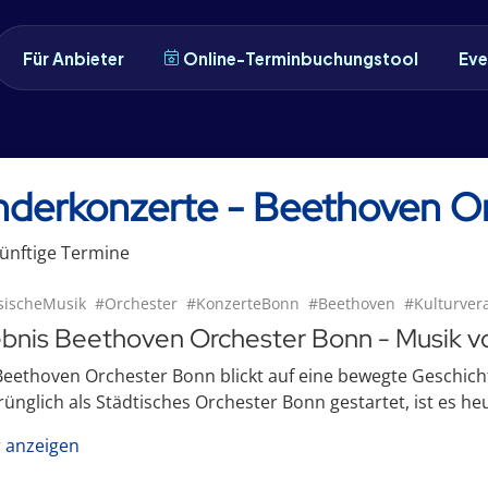
Für Anbieter
Online-Terminbuchungstool
Eve
n
nderkonzerte - Beethoven O
ünftige
Termin
e
sischeMusik
#Orchester
#KonzerteBonn
#Beethoven
#Kulturver
ebnis Beethoven Orchester Bonn - Musik vo
eethoven Orchester Bonn blickt auf eine bewegte Geschicht
ünglich als Städtisches Orchester Bonn gestartet, ist es heut
 anzeigen