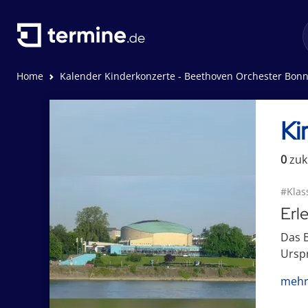
Home
Kalender Kinderkonzerte - Beethoven Orchester Bon
Ki
0
zuk
#Klas
Erl
Das B
Urspr
mehr