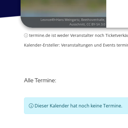
Leonce49=Hans Weingartz
,
Beethovenhalle
,
Ausschnitt,
CC BY-SA 3.0
termine.de ist weder Veranstalter noch Ticketverkä
Kalender-Ersteller: Veranstaltungen und Events termi
Alle Termine:
Dieser Kalender hat noch keine Termine.