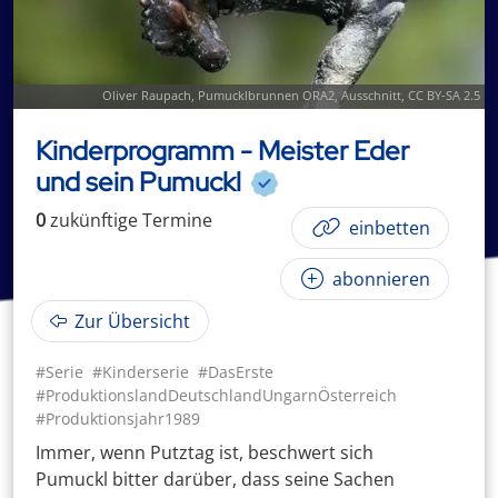
Oliver Raupach,
Pumucklbrunnen ORA2
, Ausschnitt,
CC BY-SA 2.5
Kinderprogramm - Meister Eder
und sein Pumuckl
0
zukünftige
Termin
e
einbetten
abonnieren
Zur Übersicht
#Serie
#Kinderserie
#DasErste
#ProduktionslandDeutschlandUngarnÖsterreich
#Produktionsjahr1989
Immer, wenn Putztag ist, beschwert sich
Pumuckl bitter darüber, dass seine Sachen