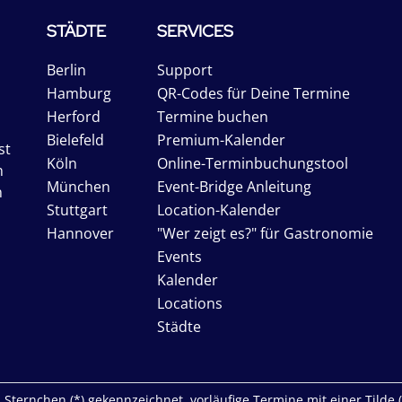
STÄDTE
SERVICES
Berlin
Support
Hamburg
QR-Codes für Deine Termine
Herford
Termine buchen
Bielefeld
Premium-Kalender
st
Köln
Online-Terminbuchungstool
n
München
Event-Bridge Anleitung
n
Stuttgart
Location-Kalender
Hannover
"Wer zeigt es?" für Gastronomie
Events
Kalender
Locations
Städte
Sternchen (*) gekennzeichnet, vorläufige Termine mit einer Tilde (~)