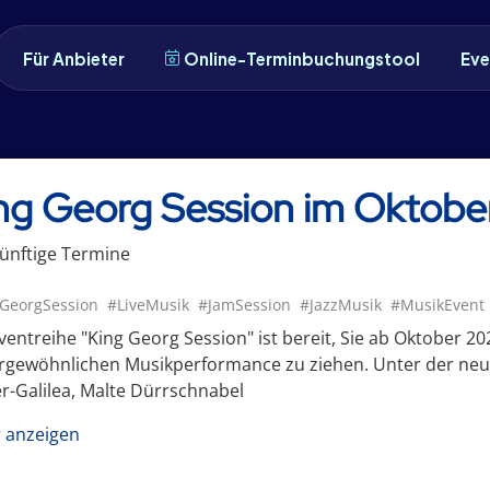
Für Anbieter
Online-Terminbuchungstool
Eve
ng Georg Session im Oktobe
ünftige
Termin
e
GeorgSession
#LiveMusik
#JamSession
#JazzMusik
#MusikEvent
ventreihe "King Georg Session" ist bereit, Sie ab Oktober 2
rgewöhnlichen Musikperformance zu ziehen. Unter der neu
er-Galilea, Malte Dürrschnabel
 anzeigen