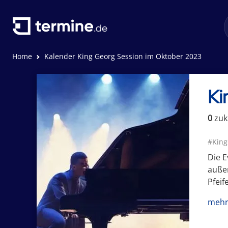
Home
Kalender King Georg Session im Oktober 2023
Ki
0
zuk
#King
Die E
auße
Pfeif
mehr