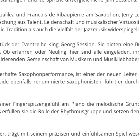
r-Galilea und Francois de Ribaupierre am Saxophon, Jerry
schung aus Talent, Leidenschaft und musikalischer Virtuosit
e Tradition als auch die Vielfalt der Jazzmusik widerspiegel
ück der Eventreihe King Georg Session. Sie bieten eine B
 Ob erfahren oder Neuling, hier sind alle eingeladen, i
spirierenden Gemeinschaft von Musikern und Musikliebhabe
isterhafte Saxophonperformance, ist einer der neuen Leit
ide ebenfalls renommierte Saxophonisten, führt er durch 
mit seiner Fingerspitzengefühl am Piano die melodische Gr
rfüllen sie die Rolle der Rhythmusgruppe und setzen de
er, trägt mit seinem präzisen und einfühlsamen Spiel wes