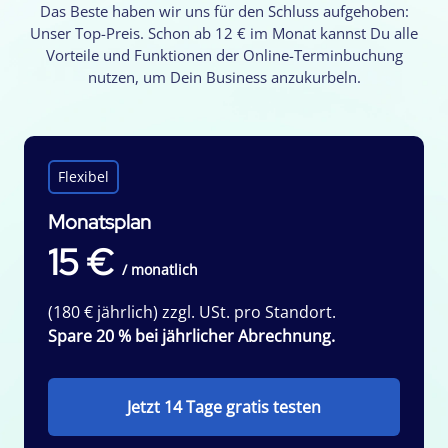
Das Beste haben wir uns für den Schluss aufgehoben:
Unser Top-Preis. Schon ab 12 € im Monat kannst Du alle
Vorteile und Funktionen der Online-Terminbuchung
nutzen, um Dein Business anzukurbeln.
Flexibel
Monatsplan
15 €
/ monatlich
(180 € jährlich) zzgl. USt. pro Standort.
Spare 20 % bei jährlicher Abrechnung.
Jetzt 14 Tage gratis testen