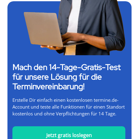
Mach den 14-Tage-Gratis-Test
für unsere Lösung für die
Terminvereinbarung!
Erstelle Dir einfach einen kostenlosen termine.de-
Account und teste alle Funktionen für einen Standort
kostenlos und ohne Verpflichtungen für 14 Tage.
Jetzt gratis loslegen