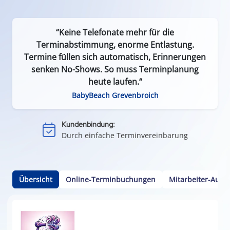
“Keine Telefonate mehr für die
Terminabstimmung, enorme Entlastung.
Termine füllen sich automatisch, Erinnerungen
senken No-Shows. So muss Terminplanung
Effizient & zeitsparend:
heute laufen.“
Weniger Leerlauf durch Terminausfälle
BabyBeach Grevenbroich
Einfach & flexibel:
Keine App oder Installation nötig
Kundenbindung:
Durch einfache Terminvereinbarung
Kalenderintegration:
Termine per Klick in den Smartphone-Kalender
Übersicht
Online-Terminbuchungen
Mitarbeiter-Ausw