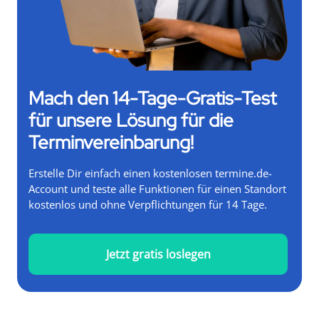
Mach den 14-Tage-Gratis-Test
für unsere Lösung für die
Terminvereinbarung!
Erstelle Dir einfach einen kostenlosen termine.de-
Account und teste alle Funktionen für einen Standort
kostenlos und ohne Verpflichtungen für 14 Tage.
Jetzt gratis loslegen