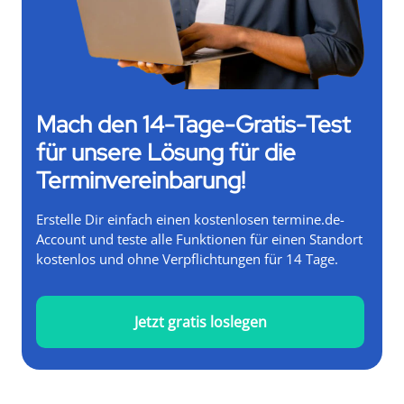
Mach den 14-Tage-Gratis-Test
für unsere Lösung für die
Terminvereinbarung!
Erstelle Dir einfach einen kostenlosen termine.de-
Account und teste alle Funktionen für einen Standort
kostenlos und ohne Verpflichtungen für 14 Tage.
Jetzt gratis loslegen