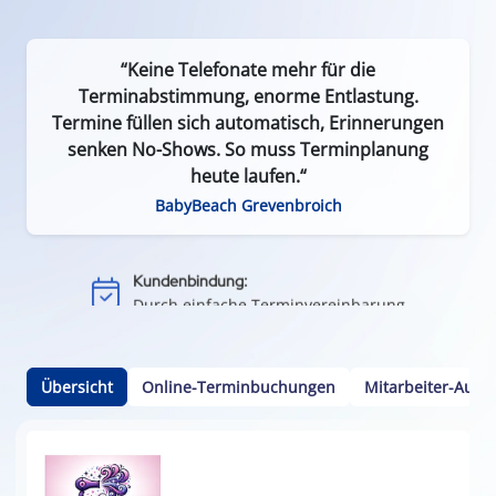
“Keine Telefonate mehr für die
Terminabstimmung, enorme Entlastung.
Termine füllen sich automatisch, Erinnerungen
senken No-Shows. So muss Terminplanung
Effizient & zeitsparend:
heute laufen.“
Weniger Leerlauf durch Terminausfälle
BabyBeach Grevenbroich
Einfach & flexibel:
Keine App oder Installation nötig
Kundenbindung:
Durch einfache Terminvereinbarung
Kalenderintegration:
Termine per Klick in den Smartphone-Kalender
Übersicht
Online-Terminbuchungen
Mitarbeiter-Ausw