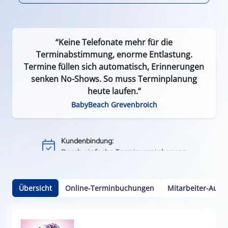
“Keine Telefonate mehr für die
Terminabstimmung, enorme Entlastung.
Termine füllen sich automatisch, Erinnerungen
senken No-Shows. So muss Terminplanung
Effizient & zeitsparend:
heute laufen.“
Weniger Leerlauf durch Terminausfälle
BabyBeach Grevenbroich
Einfach & flexibel:
Keine App oder Installation nötig
Kundenbindung:
Durch einfache Terminvereinbarung
Kalenderintegration:
Termine per Klick in den Smartphone-Kalender
Übersicht
Online-Terminbuchungen
Mitarbeiter-Ausw