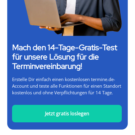
Mach den 14-Tage-Gratis-Test
für unsere Lösung für die
Terminvereinbarung!
Erstelle Dir einfach einen kostenlosen termine.de-
Account und teste alle Funktionen für einen Standort
kostenlos und ohne Verpflichtungen für 14 Tage.
Jetzt gratis loslegen