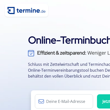
Online-Terminbuch
Weniger L
Effizient & zeitsparend:
Keine App oder 
Einfach & flexibel:
Durch einfache
Kundenbindung:
Schluss mit Zettelwirtschaft und Termincha
Online-Terminvereinbarungstool buchen De
Termine per 
Kalenderintegration:
behältst den vollen Überblick und nutzt Deine
Jetz