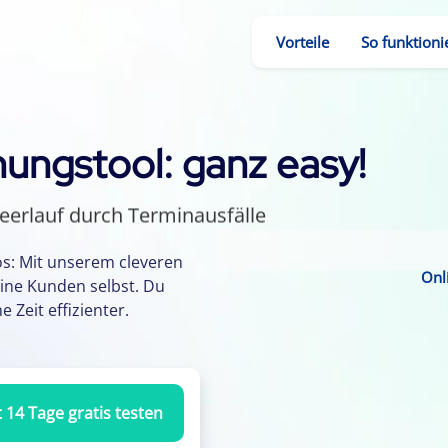
Vorteile
So funktionie
ungstool: ganz easy!
eerlauf durch Terminausfälle
Installation nötig
 Terminvereinbarung
os: Mit unserem cleveren
Onl
ine Kunden selbst. Du
Klick in den Smartphone-Kalender
 Zeit effizienter.
t 14 Tage gratis testen