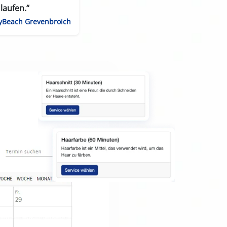
laufen.“
yBeach Grevenbroich