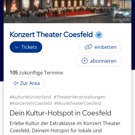
Symbolbild
Konzert Theater Coesfeld
Tickets
einbetten
abonnieren
105
zukünftige
Termin
e
Zur Area
#KulturMünsterland
#TheaterVeranstaltungen
#KonzerteInCoesfeld
#MusiktheaterCoesfeld
Dein Kultur-Hotspot in Coesfeld
Erlebe Kultur der Extraklasse im Konzert Theater
Coesfeld, Deinem Hotspot für lokale und