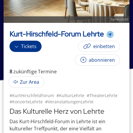
Symbolbild
Kurt-Hirschfeld-Forum Lehrte
Tickets
einbetten
abonnieren
8
zukünftige
Termin
e
Zur Area
#KurtHirschfeldForum
#KulturLehrte
#TheaterLehrte
#KonzerteLehrte
#VeranstaltungenLehrte
Das Kulturelle Herz von Lehrte
Das Kurt-Hirschfeld-Forum in Lehrte ist ein
kultureller Treffpunkt, der eine Vielfalt an