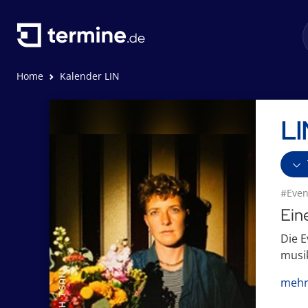
Home
Kalender LIN
L
#Even
Ein
Die E
musik
mehr