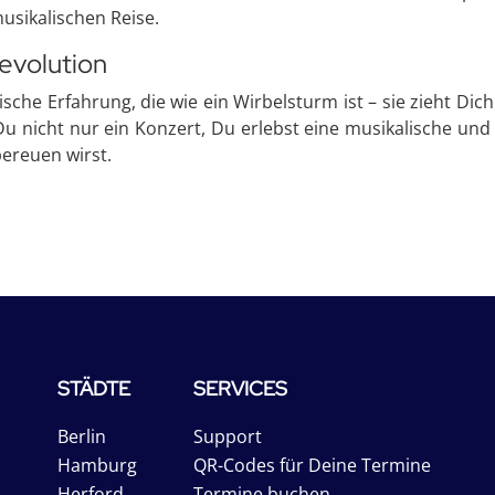
usikalischen Reise.
Revolution
sche Erfahrung, die wie ein Wirbelsturm ist – sie zieht Dich 
t Du nicht nur ein Konzert, Du erlebst eine musikalische und
bereuen wirst.
STÄDTE
SERVICES
Berlin
Support
Hamburg
QR-Codes für Deine Termine
Herford
Termine buchen