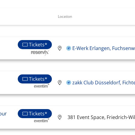
Location
Tickets*
E-Werk Erlangen, Fuchsenwi
Tickets*
zakk Club Düsseldorf, Fich
our
Tickets*
381 Event Space, Friedrich-Wi