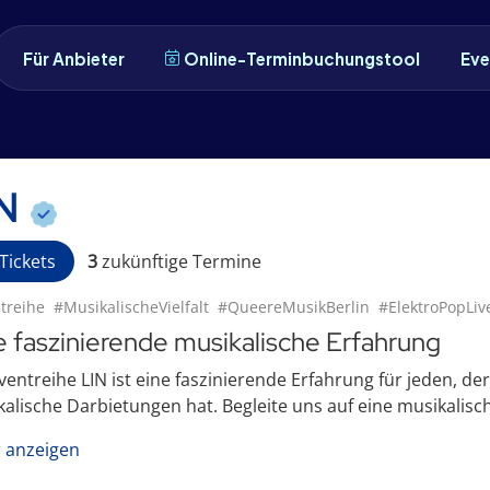
Für Anbieter
Online-Terminbuchungstool
Eve
IN
Tickets
3
zukünftige
Termin
e
treihe
#MusikalischeVielfalt
#QueereMusikBerlin
#ElektroPopLiv
e faszinierende musikalische Erfahrung
ventreihe LIN ist eine faszinierende Erfahrung für jeden, de
alische Darbietungen hat. Begleite uns auf eine musikalisc
 anzeigen