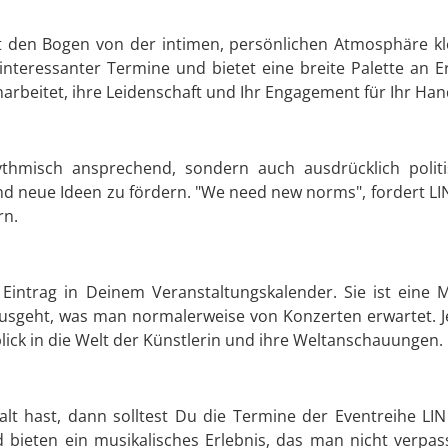
nt den Bogen von der intimen, persönlichen Atmosphäre kl
r interessanter Termine und bietet eine breite Palette an E
rbeitet, ihre Leidenschaft und Ihr Engagement für Ihr Han
thmisch ansprechend, sondern auch ausdrücklich politis
und neue Ideen zu fördern. "We need new norms", fordert LIN
rn.
r Eintrag in Deinem Veranstaltungskalender. Sie ist eine 
usgeht, was man normalerweise von Konzerten erwartet. Jede
lick in die Welt der Künstlerin und ihre Weltanschauungen.
falt hast, dann solltest Du die Termine der Eventreihe L
 bieten ein musikalisches Erlebnis, das man nicht verpass