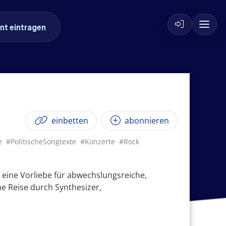
nt eintragen
einbetten
abonnieren
e
#PolitischeSongtexte
#Konzerte
#Rock
r eine Vorliebe für abwechslungsreiche,
he Reise durch Synthesizer,