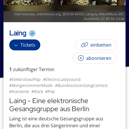
Olaf Kosinsky, wikiofmusic.org,
2015-03-04 ESC Laing by WikiofMusic-207
,
Ausschnitt,
CC BY-SA 3.0 de
Laing
Tickets
einbetten
abonnieren
1
zukünftige
r
Termin
#ElektroSoulPop
#ElectricLadysound
#MorgensImmerMüde
#BundesvisionSongContest
#Konzerte
#Rock
#Pop
Laing - Eine elektronische
Gesangsgruppe aus Berlin
Laing ist eine deutsche Gesangsgruppe aus
Berlin, die aus drei Sängerinnen und einer