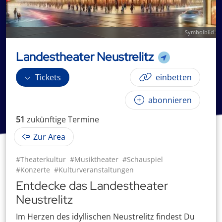
Symbolbild
Landestheater Neustrelitz
Tickets
einbetten
abonnieren
51
zukünftige
Termin
e
Zur Area
#Theaterkultur
#Musiktheater
#Schauspiel
#Konzerte
#Kulturveranstaltungen
Entdecke das Landestheater
Neustrelitz
Im Herzen des idyllischen Neustrelitz findest Du