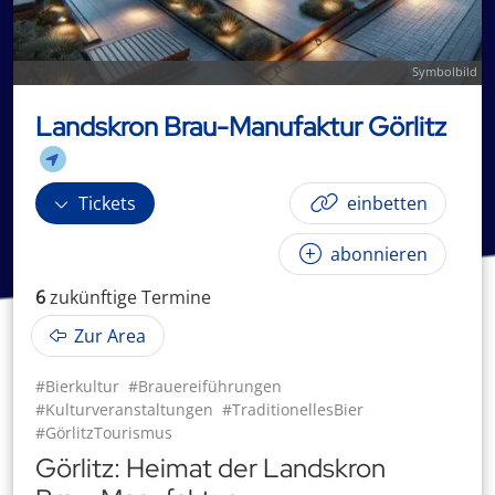
Symbolbild
Landskron Brau-Manufaktur Görlitz
Tickets
einbetten
abonnieren
6
zukünftige
Termin
e
Zur Area
#Bierkultur
#Brauereiführungen
#Kulturveranstaltungen
#TraditionellesBier
#GörlitzTourismus
Görlitz: Heimat der Landskron