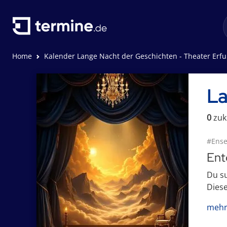
Home
Kalender Lange Nacht der Geschichten - Theater Erfu
La
0
zuk
#Ense
Ent
Du su
Diese
mehr