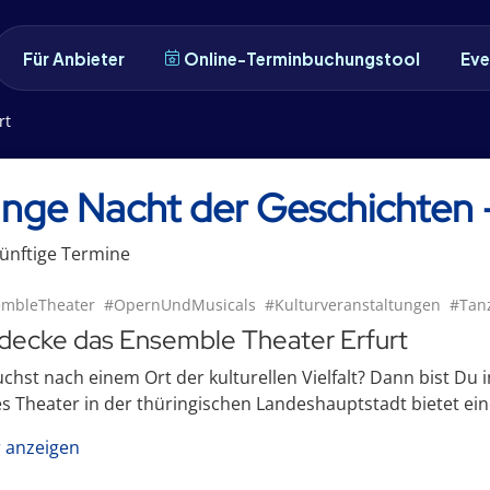
Für Anbieter
Online-Terminbuchungstool
Eve
rt
nge Nacht der Geschichten -
ünftige
Termin
e
mbleTheater
#OpernUndMusicals
#Kulturveranstaltungen
#Tanz
decke das Ensemble Theater Erfurt
chst nach einem Ort der kulturellen Vielfalt? Dann bist Du 
s Theater in der thüringischen Landeshauptstadt bietet eine 
 anzeigen