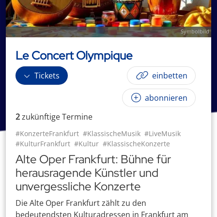
Symbolbild
Le Concert Olympique
Tickets
einbetten
abonnieren
2
zukünftige
Termin
e
#KonzerteFrankfurt
#KlassischeMusik
#LiveMusik
#KulturFrankfurt
#Kultur
#KlassischeKonzerte
Alte Oper Frankfurt: Bühne für
herausragende Künstler und
unvergessliche Konzerte
Die Alte Oper Frankfurt zählt zu den
bedeutendsten Kulturadressen in Frankfurt am