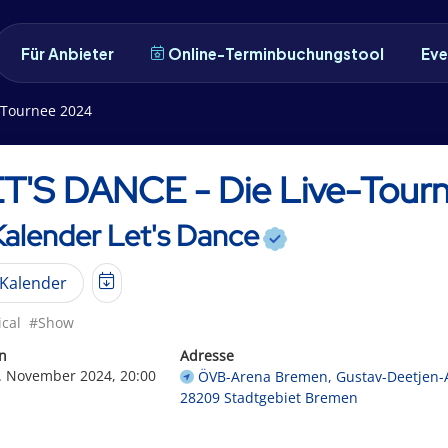
Für Anbieter
Online-Terminbuchungstool
Eve
e-Tournee 2024
T'S DANCE - Die Live-Tour
Kalender Let's Dance
Kalender
cal
#Show
n
Adresse
. November 2024, 20:00
ÖVB-Arena Bremen, Gustav-Deetjen-A
28209 Stadtgebiet Bremen