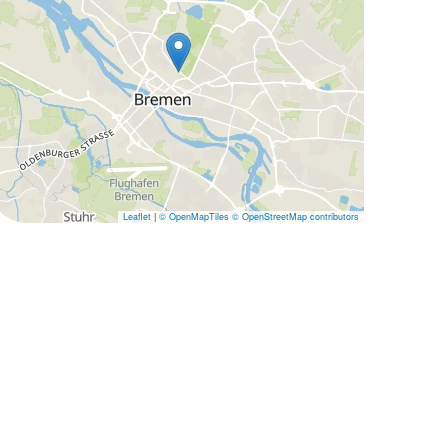
Leaflet
|
© OpenMapTiles
© OpenStreetMap contributors