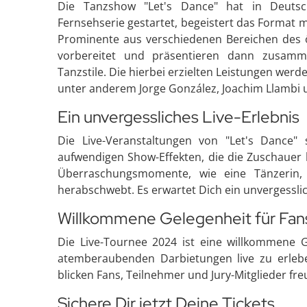
Die Tanzshow "Let's Dance" hat in Deutschl
Fernsehserie gestartet, begeistert das Format m
Prominente aus verschiedenen Bereichen des öf
vorbereitet und präsentieren dann zusamme
Tanzstile. Die hierbei erzielten Leistungen wer
unter anderem Jorge González, Joachim Llambi
Ein unvergessliches Live-Erlebnis
Die Live-Veranstaltungen von "Let's Dance"
aufwendigen Show-Effekten, die die Zuschauer 
Überraschungsmomente, wie eine Tänzerin,
herabschwebt. Es erwartet Dich ein unvergesslich
Willkommene Gelegenheit für Fan
Die Live-Tournee 2024 ist eine willkommene G
atemberaubenden Darbietungen live zu erleb
blicken Fans, Teilnehmer und Jury-Mitglieder fre
Sichere Dir jetzt Deine Tickets