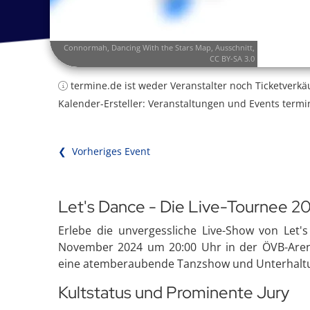
Connormah
,
Dancing With the Stars Map
, Ausschnitt,
CC BY-SA 3.0
termine.de ist weder Veranstalter noch Ticketverkä
Kalender-Ersteller: Veranstaltungen und Events termi
❮ Vorheriges Event
Let's Dance - Die Live-Tournee 2
Erlebe die unvergessliche Live-Show von Let'
November 2024 um 20:00 Uhr in der ÖVB-Arena
eine atemberaubende Tanzshow und Unterhaltun
Kultstatus und Prominente Jury