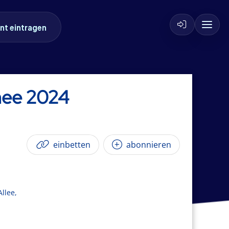
nt eintragen
nee 2024
einbetten
abonnieren
llee,