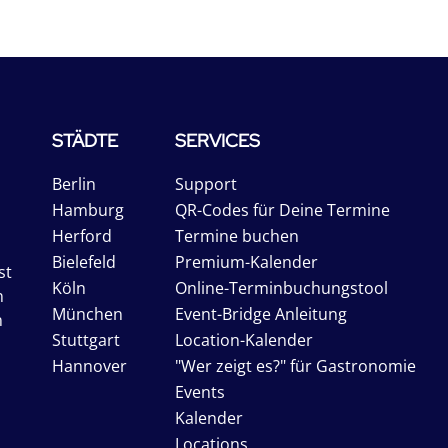
STÄDTE
SERVICES
Berlin
Support
Hamburg
QR-Codes für Deine Termine
Herford
Termine buchen
Bielefeld
Premium-Kalender
st
Köln
Online-Terminbuchungstool
n
München
Event-Bridge Anleitung
n
Stuttgart
Location-Kalender
Hannover
"Wer zeigt es?" für Gastronomie
Events
Kalender
Locations