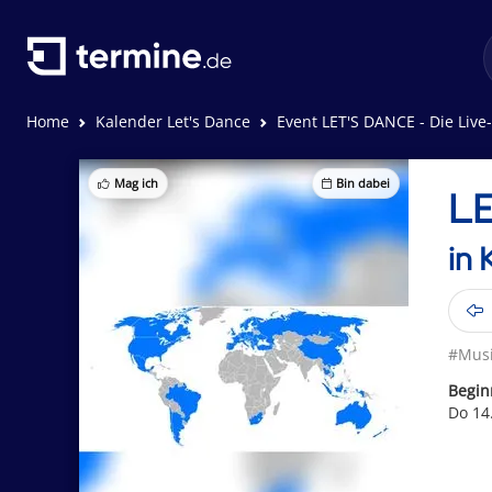
Home
Kalender Let's Dance
Event LET'S DANCE - Die Liv
Mag ich
Bin dabei
LE
in 
#Musi
Begin
Do 14