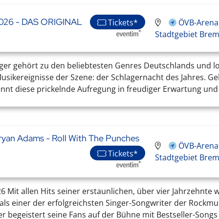
 2026 - DAS ORIGINAL
Tickets*
ÖVB-Arena 
Stadtgebiet Bre
hlager gehört zu den beliebtesten Genres Deutschlands und l
ikereignisse der Szene: der Schlagernacht des Jahres. Gelie
kennt diese prickelnde Aufregung in freudiger Erwartung un
ryan Adams - Roll With The Punches
ÖVB-Arena 
Tickets*
Stadtgebiet Bre
6 Mit allen Hits seiner erstaunlichen, über vier Jahrzehnte
als einer der erfolgreichsten Singer-Songwriter der Rockmus
egeistert seine Fans auf der Bühne mit Bestseller-Songs u