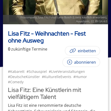
Fitzcompany
,
Lisa Fitz Fotos Lena Busch (Lizenz käuflich erworben)
,
Ausschnitt,
CC BY-SA 4.0
Lisa Fitz - Weihnachten - Fest
ohne Ausweg
0
zukünftige
Termin
e
einbetten
abonnieren
#Kabarett
#Schauspiel
#LiveVeranstaltungen
#DeutscheKünstler
#KulturelleEvents
#Humor
#Comedy
Lisa Fitz: Eine Künstlerin mit
vielfältigem Talent
Lisa Fitz ist eine renommierte deutsche