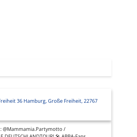
reiheit 36 Hamburg, Große Freiheit, 22767
📲: @Mammamia.Partymotto /
ßE DEUTSCHLANDTOUR! 🎤 ABBA-Fans