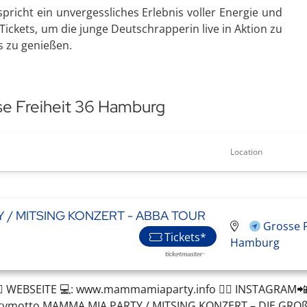
richt ein unvergessliches Erlebnis voller Energie und
 Tickets, um die junge Deutschrapperin live in Aktion zu
s zu genießen.
se Freiheit 36 Hamburg
Location
 / MITSING KONZERT - ABBA TOUR
Grosse F
Tickets*
Hamburg
🏼 WEBSEITE 💻: www.mammamiaparty.info 👉🏼 INSTAGRAM
tymotto MAMMA MIA PARTY / MITSING KONZERT – DIE GRO