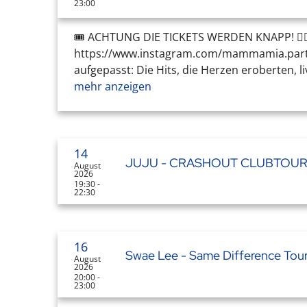
23:00
🎟️ ACHTUNG DIE TICKETS WERDEN KNAPP! 👉
https://www.instagram.com/mammamia.par
aufgepasst: Die Hits, die Herzen eroberten, li
mehr anzeigen
14
JUJU - CRASHOUT CLUBTOU
August
2026
19:30 -
22:30
16
Swae Lee - Same Difference Tou
August
2026
20:00 -
23:00