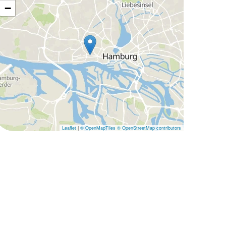
−
Leaflet
|
© OpenMapTiles
© OpenStreetMap contributors