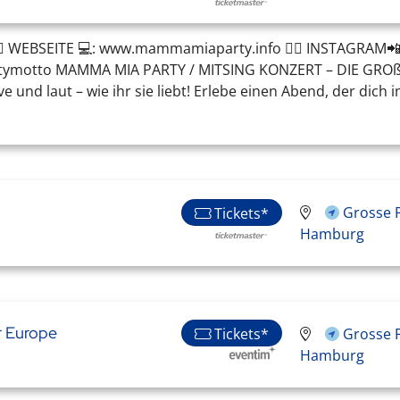
🏼 WEBSEITE 💻: www.mammamiaparty.info 👉🏼 INSTAGRAM
tymotto MAMMA MIA PARTY / MITSING KONZERT – DIE GRO
ve und laut – wie ihr sie liebt! Erlebe einen Abend, der dich
R
Grosse F
Tickets*
Hamburg
r Europe
Tickets*
Grosse F
Hamburg