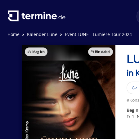
Home
Kalender Lune
Event LUNE - Lumière Tour 2024
Mag ich
Bin dabei
LU
in 
#Konz
Begin
Fr 1.