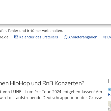
ufer.
Fehler und Irrtümer vorbehalten.
ne.de
Kalender des Erstellers
Anbieterangaben
Ev
L
enen HipHop und RnB Konzerten?
ert von LUNE - Lumière Tour 2024 entgehen lassen! Am
H
wird die aufstrebende Deutschrapperin in der Grosse