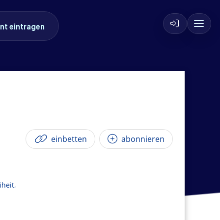
nt eintragen
einbetten
abonnieren
heit,