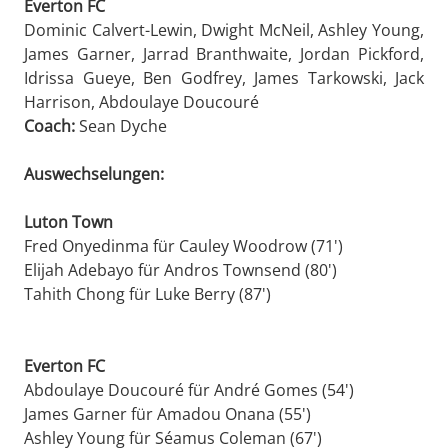
Everton FC
Dominic Calvert-Lewin, Dwight McNeil, Ashley Young,
James Garner, Jarrad Branthwaite, Jordan Pickford,
Idrissa Gueye, Ben Godfrey, James Tarkowski, Jack
Harrison, Abdoulaye Doucouré
Coach:
Sean Dyche
Auswechselungen:
Luton Town
Fred Onyedinma für Cauley Woodrow (71')
Elijah Adebayo für Andros Townsend (80')
Tahith Chong für Luke Berry (87')
Everton FC
Abdoulaye Doucouré für André Gomes (54')
James Garner für Amadou Onana (55')
Ashley Young für Séamus Coleman (67')