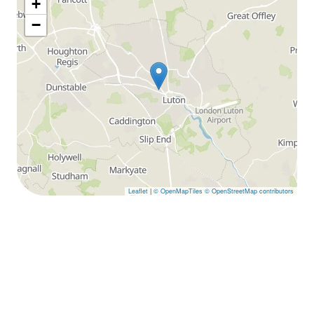
+
−
Leaflet
|
© OpenMapTiles
© OpenStreetMap contributors