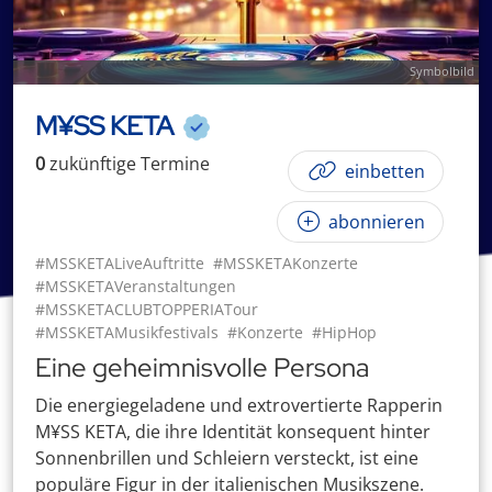
Symbolbild
M¥SS KETA
0
zukünftige
Termin
e
einbetten
abonnieren
#MSSKETALiveAuftritte
#MSSKETAKonzerte
#MSSKETAVeranstaltungen
#MSSKETACLUBTOPPERIATour
#MSSKETAMusikfestivals
#Konzerte
#HipHop
Eine geheimnisvolle Persona
Die energiegeladene und extrovertierte Rapperin
M¥SS KETA, die ihre Identität konsequent hinter
Sonnenbrillen und Schleiern versteckt, ist eine
populäre Figur in der italienischen Musikszene.