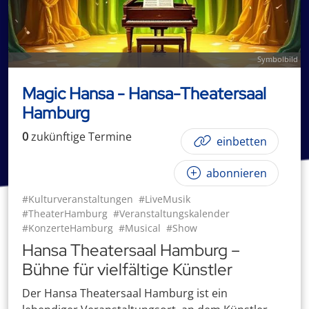
Symbolbild
Magic Hansa - Hansa-Theatersaal
Hamburg
0
zukünftige
Termin
e
einbetten
abonnieren
#Kulturveranstaltungen
#LiveMusik
#TheaterHamburg
#Veranstaltungskalender
#KonzerteHamburg
#Musical
#Show
Hansa Theatersaal Hamburg –
Bühne für vielfältige Künstler
Der Hansa Theatersaal Hamburg ist ein