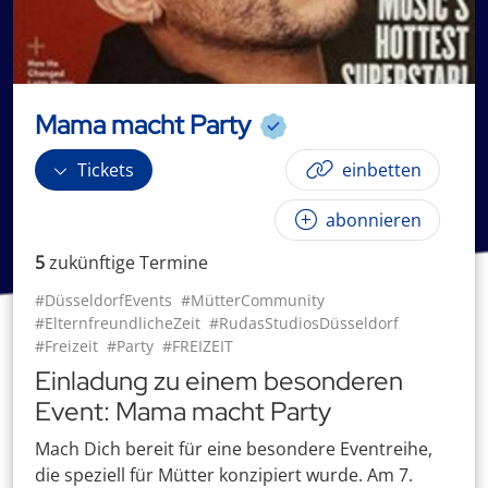
Mama macht Party
Tickets
einbetten
abonnieren
5
zukünftige
Termin
e
#DüsseldorfEvents
#MütterCommunity
#ElternfreundlicheZeit
#RudasStudiosDüsseldorf
#Freizeit
#Party
#FREIZEIT
Einladung zu einem besonderen
Event: Mama macht Party
Mach Dich bereit für eine besondere Eventreihe,
die speziell für Mütter konzipiert wurde. Am 7.