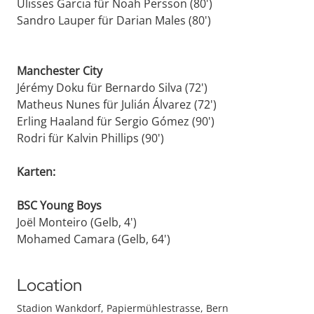
Ulisses Garcia für Noah Persson (80')
Sandro Lauper für Darian Males (80')
Manchester City
Jérémy Doku für Bernardo Silva (72')
Matheus Nunes für Julián Álvarez (72')
Erling Haaland für Sergio Gómez (90')
Rodri für Kalvin Phillips (90')
Karten:
BSC Young Boys
Joël Monteiro (Gelb, 4')
Mohamed Camara (Gelb, 64')
Location
Stadion Wankdorf, Papiermühlestrasse, Bern