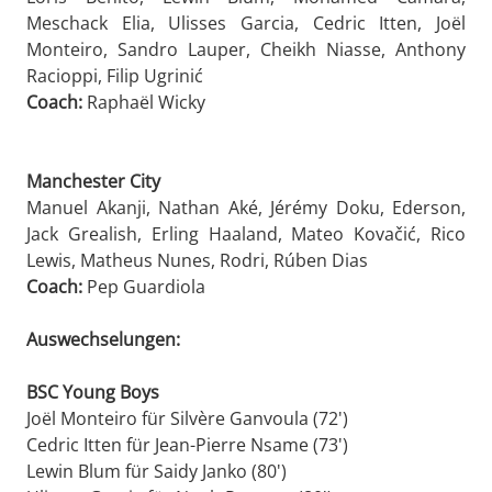
Meschack Elia, Ulisses Garcia, Cedric Itten, Joël
Monteiro, Sandro Lauper, Cheikh Niasse, Anthony
Racioppi, Filip Ugrinić
Coach:
Raphaël Wicky
Manchester City
Manuel Akanji, Nathan Aké, Jérémy Doku, Ederson,
Jack Grealish, Erling Haaland, Mateo Kovačić, Rico
Lewis, Matheus Nunes, Rodri, Rúben Dias
Coach:
Pep Guardiola
Auswechselungen:
BSC Young Boys
Joël Monteiro für Silvère Ganvoula (72')
Cedric Itten für Jean-Pierre Nsame (73')
Lewin Blum für Saidy Janko (80')