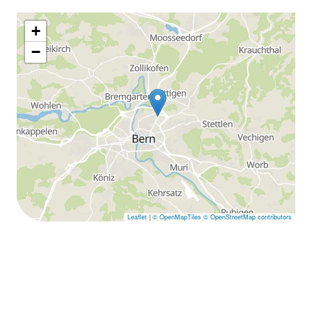
+
−
Leaflet
|
© OpenMapTiles
© OpenStreetMap contributors