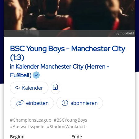
Symbolbild
BSC Young Boys - Manchester City
(1:3)
in Kalender Manchester City (Herren -
Fußball)
Kalender
einbetten
abonnieren
#ChampionsLeague
#BSCYoungBoys
#Auswärtsspiele
#StadionWankdorf
Beginn
Ende