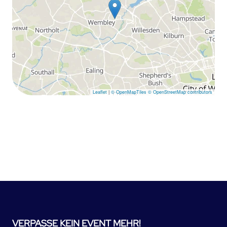
Leaflet
|
© OpenMapTiles
© OpenStreetMap contributors
VERPASSE KEIN EVENT MEHR!