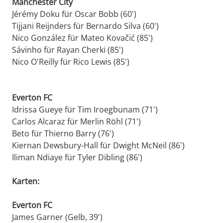
Manchester City
Jérémy Doku für Oscar Bobb (60')
Tijjani Reijnders für Bernardo Silva (60')
Nico González für Mateo Kovačić (85')
Sávinho für Rayan Cherki (85')
Nico O'Reilly für Rico Lewis (85')
Everton FC
Idrissa Gueye für Tim Iroegbunam (71')
Carlos Alcaraz für Merlin Röhl (71')
Beto für Thierno Barry (76')
Kiernan Dewsbury-Hall für Dwight McNeil (86')
Iliman Ndiaye für Tyler Dibling (86')
Karten:
Everton FC
James Garner (Gelb, 39')