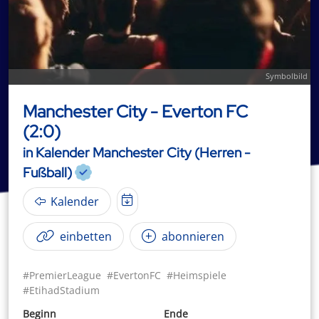
Symbolbild
Manchester City - Everton FC
(2:0)
in Kalender Manchester City (Herren -
Fußball)
Kalender
einbetten
abonnieren
#PremierLeague
#EvertonFC
#Heimspiele
#EtihadStadium
Beginn
Ende