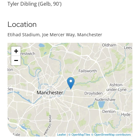
Tyler Dibling (Gelb, 90')
Location
Etihad Stadium, Joe Mercer Way, Manchester
+
−
Leaflet
|
© OpenMapTiles
© OpenStreetMap contributors