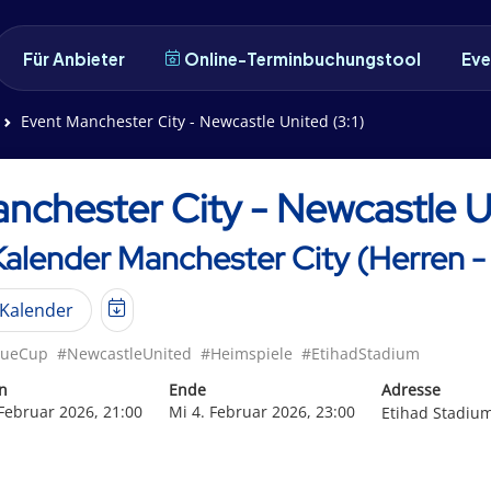
Für Anbieter
Online-Terminbuchungstool
Eve
Event Manchester City - Newcastle United (3:1)
nchester City - Newcastle Un
Kalender Manchester City (Herren -
Kalender
gueCup
#NewcastleUnited
#Heimspiele
#EtihadStadium
n
Ende
Adresse
 Februar 2026, 21:00
Mi 4. Februar 2026, 23:00
Etihad Stadiu