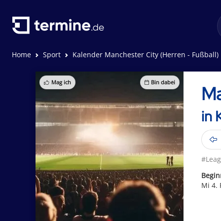
Home
Sport
Kalender Manchester City (Herren - Fußball)
Mag ich
Bin dabei
Ma
in 
#Lea
Begin
Mi 4.