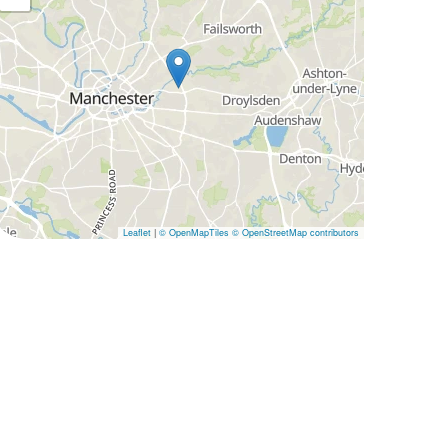
Leaflet
|
© OpenMapTiles
© OpenStreetMap contributors