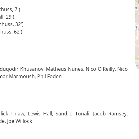
huss, 7')
, 29')
chuss, 32')
huss, 62')
bduqodir Khusanov, Matheus Nunes, Nico O'Reilly, Nico
 Omar Marmoush, Phil Foden
ck Thiaw, Lewis Hall, Sandro Tonali, Jacob Ramsey,
e, Joe Willock