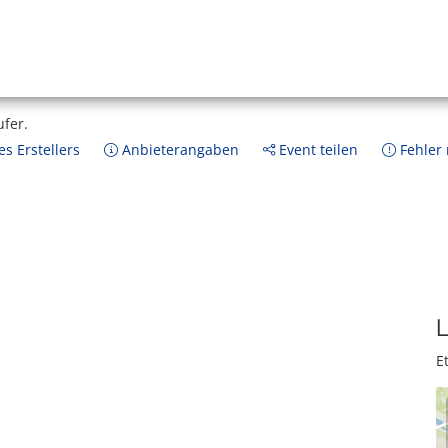
ufer.
s Erstellers
Anbieterangaben
Event teilen
Fehler
L
E