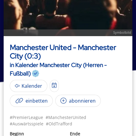
Symbolbild
Manchester United - Manchester
City (0:3)
in Kalender Manchester City (Herren -
Fußball)
Kalender
einbetten
abonnieren
#PremierLeague
#ManchesterUnited
#Auswärtsspiele
#OldTrafford
Beginn
Ende