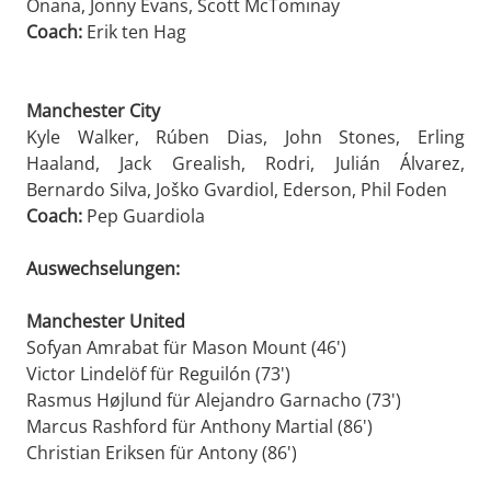
Onana, Jonny Evans, Scott McTominay
Coach:
Erik ten Hag
Manchester City
Kyle Walker, Rúben Dias, John Stones, Erling
Haaland, Jack Grealish, Rodri, Julián Álvarez,
Bernardo Silva, Joško Gvardiol, Ederson, Phil Foden
Coach:
Pep Guardiola
Auswechselungen:
Manchester United
Sofyan Amrabat für Mason Mount (46')
Victor Lindelöf für Reguilón (73')
Rasmus Højlund für Alejandro Garnacho (73')
Marcus Rashford für Anthony Martial (86')
Christian Eriksen für Antony (86')