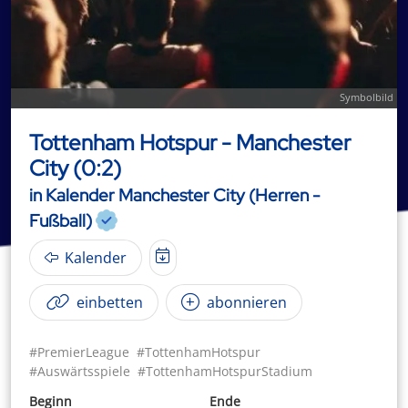
Symbolbild
Tottenham Hotspur - Manchester
City (0:2)
in Kalender Manchester City (Herren -
Fußball)
Kalender
einbetten
abonnieren
#PremierLeague
#TottenhamHotspur
#Auswärtsspiele
#TottenhamHotspurStadium
Beginn
Ende