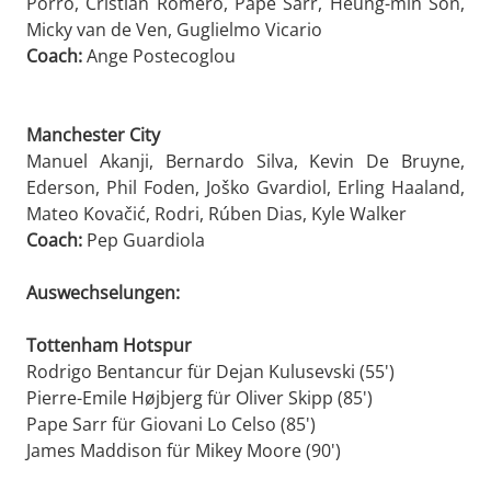
Porro, Cristian Romero, Pape Sarr, Heung-min Son,
Micky van de Ven, Guglielmo Vicario
Coach:
Ange Postecoglou
Manchester City
Manuel Akanji, Bernardo Silva, Kevin De Bruyne,
Ederson, Phil Foden, Joško Gvardiol, Erling Haaland,
Mateo Kovačić, Rodri, Rúben Dias, Kyle Walker
Coach:
Pep Guardiola
Auswechselungen:
Tottenham Hotspur
Rodrigo Bentancur für Dejan Kulusevski (55')
Pierre-Emile Højbjerg für Oliver Skipp (85')
Pape Sarr für Giovani Lo Celso (85')
James Maddison für Mikey Moore (90')