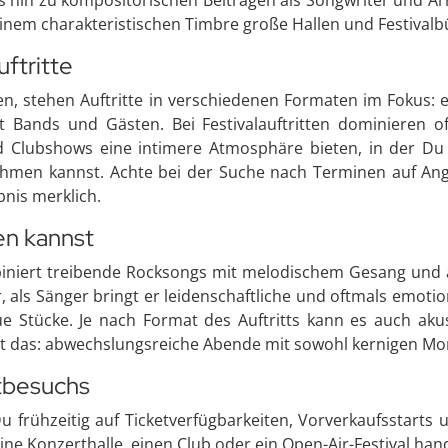
inem charakteristischen Timbre große Hallen und Festivalbü
ftritte
ten, stehen Auftritte in verschiedenen Formaten im Fokus:
t Bands und Gästen. Bei Festivalauftritten dominieren 
d Clubshows eine intimere Atmosphäre bieten, in der Du
hmen kannst. Achte bei der Suche nach Terminen auf Ang
bnis merklich.
en kannst
biniert treibende Rocksongs mit melodischem Gesang und a
ls Sänger bringt er leidenschaftliche und oftmals emotiona
ue Stücke. Je nach Format des Auftritts kann es auch ak
t das: abwechslungsreiche Abende mit sowohl kernigen Mom
tbesuchs
u frühzeitig auf Ticketverfügbarkeiten, Vorverkaufsstarts
ne Konzerthalle, einen Club oder ein Open-Air-Festival han