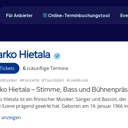
Für Anbieter
Online-Terminbuchungstool
Eve
rko Hietala
Tickets
6
zukünftige
Termin
e
lMusiker
#Konzerte
#Tourdaten
#LiveMusik
ko Hietala – Stimme, Bass und Bühnenprä
 Hietala ist ein finnischer Musiker, Sänger und Bassist, de
-Szene prägend gewirkt hat. Geboren am 14. Januar 1966 in 
 anzeigen