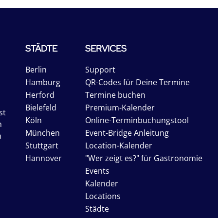
STÄDTE
SERVICES
Berlin
Support
Hamburg
QR-Codes für Deine Termine
Herford
Termine buchen
Bielefeld
Premium-Kalender
st
Köln
Online-Terminbuchungstool
n
München
Event-Bridge Anleitung
n
Stuttgart
Location-Kalender
Hannover
"Wer zeigt es?" für Gastronomie
Events
Kalender
Locations
Städte