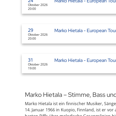
24
Marko Hietala - European Tou
Oktober 2026
20:00
29
Marko Hietala - European Tou
Oktober 2026
20:00
31
Marko Hietala - European Tou
Oktober 2026
19:00
Marko Hietala – Stimme, Bass u
Marko Hietala ist ein finnischer Musiker, Sän
14. Januar 1966 in Kuopio, Finnland, ist er v
harten Riffs über melodische Gesangslinien b