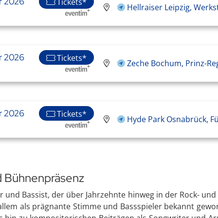
r 2026
Tickets*
Hellraiser Leipzig, Werks
r 2026
Tickets*
Zeche Bochum, Prinz-Re
r 2026
Tickets*
Hyde Park Osnabrück, F
nd Bühnenpräsenz
ger und Bassist, der über Jahrzehnte hinweg in der Rock- u
or allem als prägnante Stimme und Bassspieler bekannt gewo
is hin zu kompositorischen Beiträgen als Songwriter und A