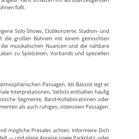
hnen füllt.
 eigene Solo-Shows, Clubkonzerte, Stadion- und
oft die großen Bühnen mit einem gemischten
 die musikalischen Nuancen und die nahbare
aben zu Spielzeiten, Vorbands und speziellen
tmosphärischen Passagen. Als Bassist legt er
le Interpretationen. Setlists enthalten häufig
ustische Segmente, Band-Kollaborationen oder
enten als auch ruhigen, intensiven Passagen.
 und mögliche Presales achten. Informiere Dich
delt — und plane Anreise sowie Parkplatz- oder