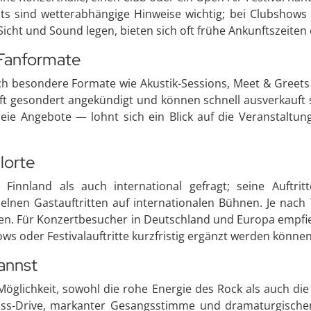
ts sind wetterabhängige Hinweise wichtig; bei Clubshows 
 Sicht und Sound legen, bieten sich oft frühe Ankunftszeite
Fanformate
ch besondere Formate wie Akustik-Sessions, Meet & Greets o
oft gesondert angekündigt und können schnell ausverkauft
reie Angebote — lohnt sich ein Blick auf die Veranstaltu
lorte
 Finnland als auch international gefragt; seine Auftri
nzelnen Gastauftritten auf internationalen Bühnen. Je nach
len. Für Konzertbesucher in Deutschland und Europa empfi
ws oder Festivalauftritte kurzfristig ergänzt werden können
annst
e Möglichkeit, sowohl die rohe Energie des Rock als auch d
ss-Drive, markanter Gesangsstimme und dramaturgischer