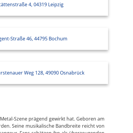
tättenstraße 4, 04319 Leipzig
gent-Straße 46, 44795 Bochum
ürstenauer Weg 128, 49090 Osnabrück
nd Metal-Szene prägend gewirkt hat. Geboren am
rden. Seine musikalische Bandbreite reicht von
rrangeur. Fans schätzen ihn als überzeugenden