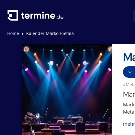
Home
Kalender Marko Hietala
Ma
#Meta
Mar
Marko
Metal
mehr