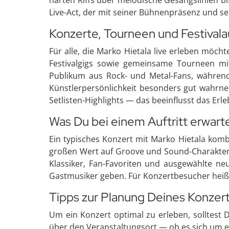
Live-Act, der mit seiner Bühnenpräsenz und se
Konzerte, Tourneen und Festivalau
Für alle, die Marko Hietala live erleben möch
Festivalgigs sowie gemeinsame Tourneen mi
Publikum aus Rock- und Metal-Fans, währen
Künstlerpersönlichkeit besonders gut wahrne
Setlisten-Highlights — das beeinflusst das Erle
Was Du bei einem Auftritt erwart
Ein typisches Konzert mit Marko Hietala kom
großen Wert auf Groove und Sound-Charakter, a
Klassiker, Fan-Favoriten und ausgewählte ne
Gastmusiker geben. Für Konzertbesucher heiß
Tipps zur Planung Deines Konzer
Um ein Konzert optimal zu erleben, solltest D
über den Veranstaltungsort — ob es sich um ei