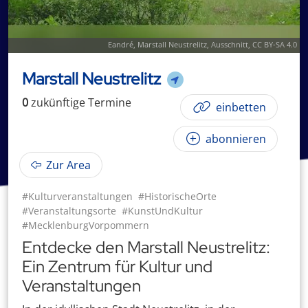
Eandré
,
Marstall Neustrelitz
, Ausschnitt,
CC BY-SA 4.0
Marstall Neustrelitz
0
zukünftige
Termin
e
einbetten
abonnieren
Zur Area
#Kulturveranstaltungen
#HistorischeOrte
#Veranstaltungsorte
#KunstUndKultur
#MecklenburgVorpommern
Entdecke den Marstall Neustrelitz:
Ein Zentrum für Kultur und
Veranstaltungen