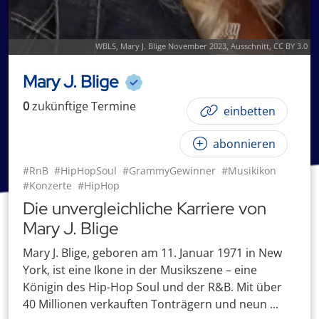
WBLS
,
Mary J. Blige November 2023
, Ausschnitt,
CC BY 3.0
Mary J. Blige
0
zukünftige
Termin
e
einbetten
abonnieren
#RnB
#HipHopSoul
#GrammyGewinner
#Musikikon
#Konzerte
#HipHop
Die unvergleichliche Karriere von
Mary J. Blige
Mary J. Blige, geboren am 11. Januar 1971 in New
York, ist eine Ikone in der Musikszene – eine
Königin des Hip-Hop Soul und der R&B. Mit über
40 Millionen verkauften Tonträgern und neun ...