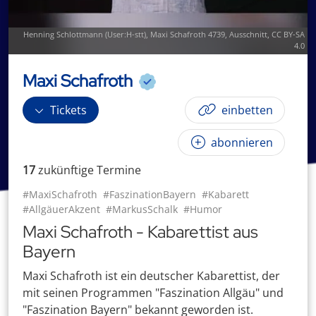
Henning Schlottmann (User:H-stt)
,
Maxi Schafroth 4739
, Ausschnitt,
CC BY-SA
4.0
Maxi Schafroth
Tickets
einbetten
abonnieren
17
zukünftige
Termin
e
#MaxiSchafroth
#FaszinationBayern
#Kabarett
#AllgäuerAkzent
#MarkusSchalk
#Humor
Maxi Schafroth - Kabarettist aus
Bayern
Maxi Schafroth ist ein deutscher Kabarettist, der
mit seinen Programmen "Faszination Allgäu" und
"Faszination Bayern" bekannt geworden ist.