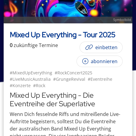
Symbolbild
Mixed Up Everything - Tour 2025
0
zukünftige
Termin
e
einbetten
abonnieren
#MixedUpEverything
#RockConcert2025
#LiveMusicAustralia
#GrungeRevival
#Eventreihe
#Konzerte
#Rock
Mixed Up Everything - Die
Eventreihe der Superlative
Wenn Dich fesselnde Riffs und mitreißende Live-
Auftritte begeistern, solltest Du die Eventreihe
der australischen Band Mixed Up Everything