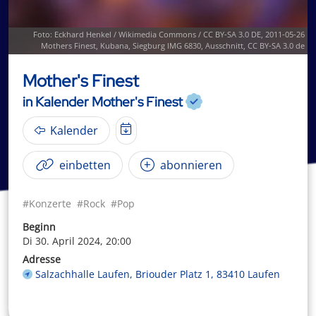
Foto: Eckhard Henkel /
Wikimedia Commons
/
CC BY-SA 3.0 DE
,
2011-05-26
Mothers Finest, Kubana, Siegburg IMG 6830
, Ausschnitt,
CC BY-SA 3.0 de
Mother's Finest
in Kalender Mother's Finest
Kalender
einbetten
abonnieren
#Konzerte
#Rock
#Pop
Beginn
Di 30. April 2024, 20:00
Adresse
Salzachhalle Laufen, Briouder Platz 1, 83410 Laufen