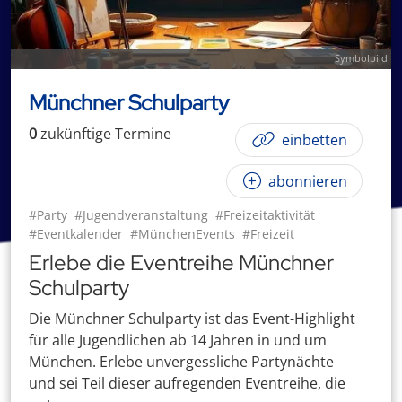
Symbolbild
Münchner Schulparty
0
zukünftige
Termin
e
einbetten
abonnieren
#Party
#Jugendveranstaltung
#Freizeitaktivität
#Eventkalender
#MünchenEvents
#Freizeit
Erlebe die Eventreihe Münchner
Schulparty
Die Münchner Schulparty ist das Event-Highlight
für alle Jugendlichen ab 14 Jahren in und um
München. Erlebe unvergessliche Partynächte
und sei Teil dieser aufregenden Eventreihe, die