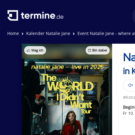
Home
Kalender Natalie Jane
Event Natalie Jane - where a
Mag ich
Bin dabei
Na
in 
#Konz
Begin
Fr 10.