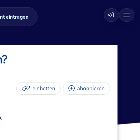
nt eintragen
n?
einbetten
abonnieren
0,