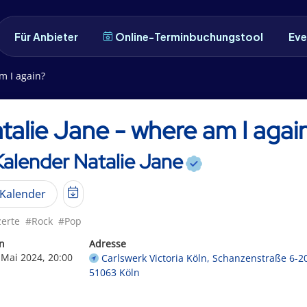
Für Anbieter
Online-Terminbuchungstool
Eve
m I again?
talie Jane - where am I agai
Kalender Natalie Jane
Kalender
erte
#Rock
#Pop
n
Adresse
 Mai 2024, 20:00
Carlswerk Victoria Köln, Schanzenstraße 6-2
51063 Köln