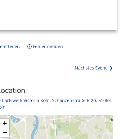
ent teilen
Fehler melden
Nächstes Event ❯
ocation
Carlswerk Victoria Köln, Schanzenstraße 6-20, 51063
öln
+
−