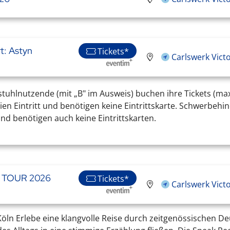
t: Astyn
Tickets*
Carlswerk Vict
stuhlnutzende (mit „B" im Ausweis) buchen ihre Tickets (max
eien Eintritt und benötigen keine Eintrittskarte. Schwerbehi
und benötigen auch keine Eintrittskarten.
E TOUR 2026
Tickets*
Carlswerk Vict
 Köln Erlebe eine klangvolle Reise durch zeitgenössischen 