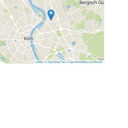
Leaflet
|
© OpenMapTiles
© OpenStreetMap contributors