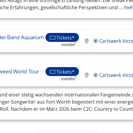
s Alltags in eine stimmige Erzählung fließen. Die Sneak Pee
che Erfahrungen, gesellschaftliche Perspektiven und ...
meh
 der Band Aquarium
Tickets*
Carlswerk Vict
eed World Tour
Tickets*
Carlswerk Vict
 und einer stetig wachsenden internationalen Fangemeinde 
Singer-Songwriter aus Fort Worth begeistert mit einer ener
Roll. Nachdem er im März 2026 beim C2C: Country to Country 