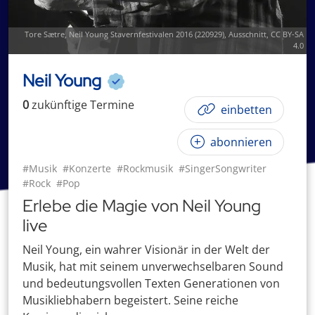
Tore Sætre
,
Neil Young Stavernfestivalen 2016 (220929)
, Ausschnitt,
CC BY-SA
4.0
Neil Young
0
zukünftige
Termin
e
einbetten
abonnieren
#Musik
#Konzerte
#Rockmusik
#SingerSongwriter
#Rock
#Pop
Erlebe die Magie von Neil Young
live
Neil Young, ein wahrer Visionär in der Welt der
Musik, hat mit seinem unverwechselbaren Sound
und bedeutungsvollen Texten Generationen von
Musikliebhabern begeistert. Seine reiche