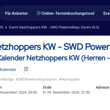
Für Anbieter
Online-Terminbuchungstool
Eve
l)
Event Netzhoppers KW - SWD Powervolleys Düren (0:3)
tzhoppers KW - SWD Powerv
Kalender Netzhoppers KW (Herren - 
Kalender
ndesliga
#SWDPowervolleysDüren
#Heimspiele
n
Ende
Adresse
. November 2024, 20:00
Fr 29. November 2024, 21:30