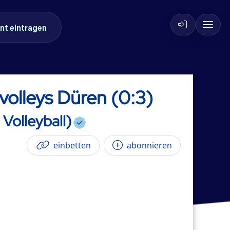
nt eintragen
olleys Düren (0:3)
Volleyball)
einbetten
abonnieren