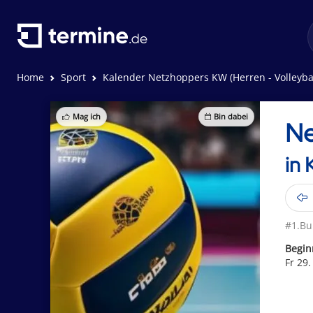
Home
Sport
Kalender Netzhoppers KW (Herren - Volleybal
Mag ich
Bin dabei
Ne
in 
#1.Bu
Begin
Fr 29