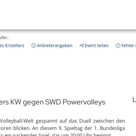
ufer.
s Erstellers
Anbieterangaben
Event teilen
Fehler
L
ers KW gegen SWD Powervolleys
Volleyball-Welt gespannt auf das Duell zwischen den
n blicken. An diesem 9. Spieltag der 1. Bundesliga
 ein packendes Spiel, das um 20:00 Uhr beginnt.