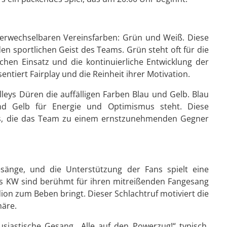
erwechselbaren Vereinsfarben: Grün und Weiß. Diese
en sportlichen Geist des Teams. Grün steht oft für die
en Einsatz und die kontinuierliche Entwicklung der
ntiert Fairplay und die Reinheit ihrer Motivation.
leys Düren die auffälligen Farben Blau und Gelb. Blau
nd Gelb für Energie und Optimismus steht. Diese
us, die das Team zu einem ernstzunehmenden Gegner
esänge, und die Unterstützung der Fans spielt eine
ers KW sind berühmt für ihren mitreißenden Fangesang
dion zum Beben bringt. Dieser Schlachtruf motiviert die
häre.
siastische Gesang „Alle auf den Powerzug!“ typisch.