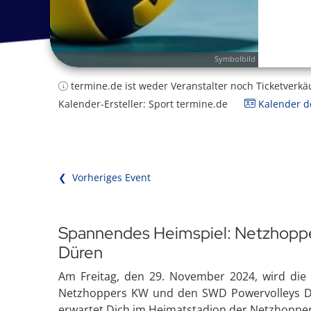
Symbolbild
termine.de ist weder Veranstalter noch Ticketverkä
Kalender-Ersteller: Sport termine.de
Kalender de
❮ Vorheriges Event
Spannendes Heimspiel: Netzhopp
Düren
Am Freitag, den 29. November 2024, wird die 
Netzhoppers KW und den SWD Powervolleys Düre
erwartet Dich im Heimatstadion der Netzhoppers