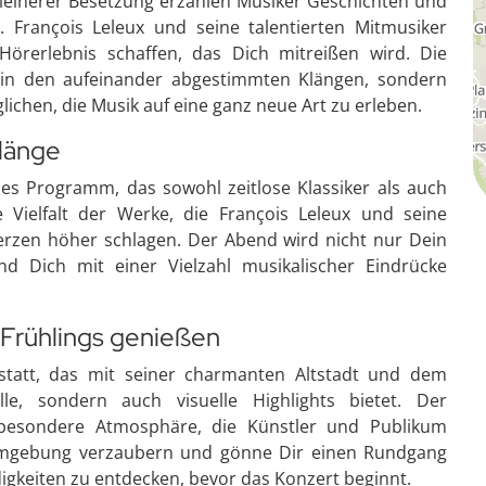
leinerer Besetzung erzählen Musiker Geschichten und
. François Leleux und seine talentierten Mitmusiker
örerlebnis schaffen, das Dich mitreißen wird. Die
 in den aufeinander abgestimmten Klängen, sondern
lichen, die Musik auf eine ganz neue Art zu erleben.
Klänge
ndes Programm, das sowohl zeitlose Klassiker als auch
Vielfalt der Werke, die François Leleux und seine
Herzen höher schlagen. Der Abend wird nicht nur Dein
 Dich mit einer Vielzahl musikalischer Eindrücke
Frühlings genießen
statt, das mit seiner charmanten Altstadt und dem
le, sondern auch visuelle Highlights bietet. Der
e besondere Atmosphäre, die Künstler und Publikum
 Umgebung verzaubern und gönne Dir einen Rundgang
igkeiten zu entdecken, bevor das Konzert beginnt.