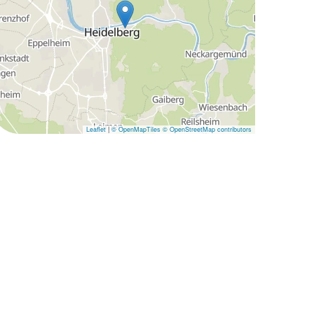
Leaflet
|
© OpenMapTiles
© OpenStreetMap contributors